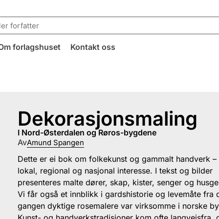
Om forlagshuset
Kontakt oss
Dekorasjonsmaling
i Nord-Østerdalen og Røros-bygdene
Av
Amund Spangen
Dette er ei bok om folkekunst og gammalt handverk –
lokal, regional og nasjonal interesse. I tekst og bilder
presenteres malte dører, skap, kister, senger og husge
Vi får også et innblikk i gardshistorie og levemåte fra
gangen dyktige rosemalere var virksomme i norske by
Kunst- og handverkstradisjoner kom ofte langveisfra, 