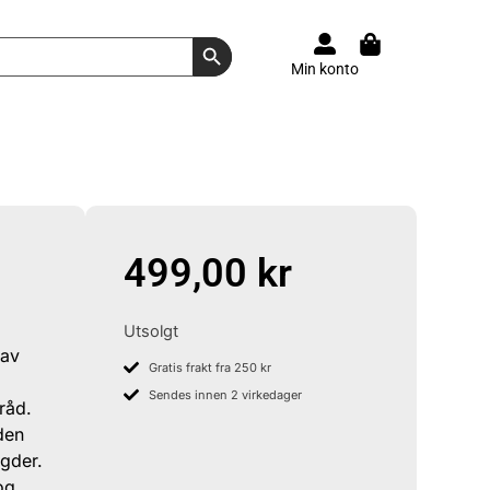
Search Button
Min konto
499,00
kr
Utsolgt
 av
Gratis frakt fra 250 kr
Sendes innen 2 virkedager
råd.
 den
gder.
og