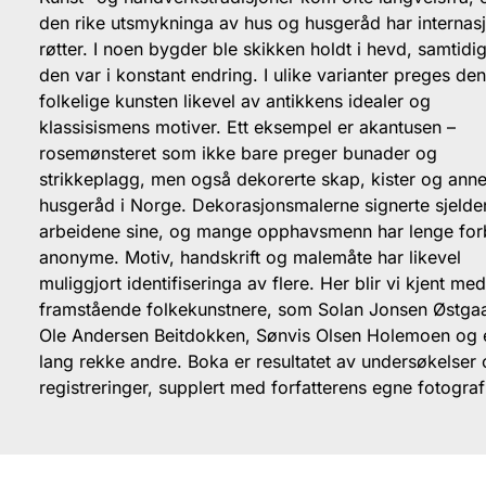
den rike utsmykninga av hus og husgeråd har internas
røtter. I noen bygder ble skikken holdt i hevd, samtid
den var i konstant endring. I ulike varianter preges de
folkelige kunsten likevel av antikkens idealer og
klassisismens motiver. Ett eksempel er akantusen –
rosemønsteret som ikke bare preger bunader og
strikkeplagg, men også dekorerte skap, kister og anne
husgeråd i Norge. Dekorasjonsmalerne signerte sjelde
arbeidene sine, og mange opphavsmenn har lenge forb
anonyme. Motiv, handskrift og malemåte har likevel
muliggjort identifiseringa av flere. Her blir vi kjent me
framstående folkekunstnere, som Solan Jonsen Østga
Ole Andersen Beitdokken, Sønvis Olsen Holemoen og 
lang rekke andre. Boka er resultatet av undersøkelser
registreringer, supplert med forfatterens egne fotograf