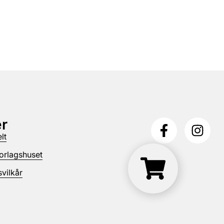
r
lt
orlagshuset
vilkår