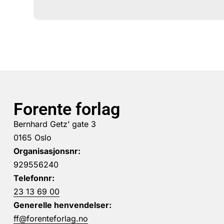
Forente forlag
Bernhard Getz’ gate 3
0165 Oslo
Organisasjonsnr:
929556240
Telefonnr:
23 13 69 00
Generelle henvendelser:
ff@forenteforlag.no