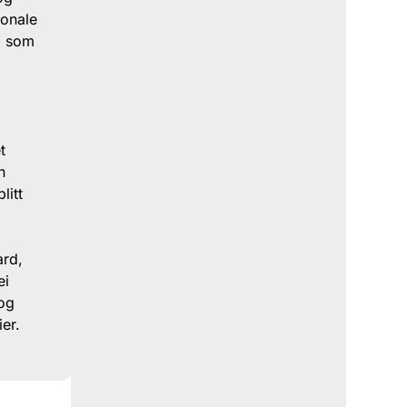
jonale
ig som
n
t
n
litt
d
ard,
ei
 og
ier.