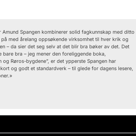
år Amund Spangen kombinerer solid fagkunnskap med ditto
 på med årelang oppsøkende virksomhet til hver krik og
 – da sier det seg selv at det blir bra bøker av det. Det
ke bare bra – jeg mener den foreliggende boka,
n og Røros-bygdene”, er det ypperste Spangen har
kort og godt et standardverk – til glede for dagens lesere,
oner.»