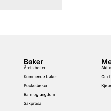
Bøker
Me
Årets bøker
Aktue
Kommende bøker
Om f
Pocketbøker
Kjøps
Barn og ungdom
Sakprosa