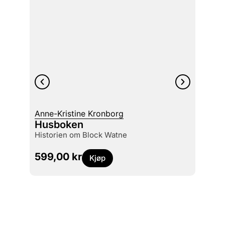
Anne-Kristine Kronborg
Gjert 
Husboken
Berg
historien om Block Watne
1660-
599,00
kr
499
Kjøp