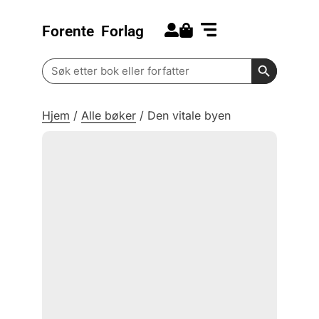
Forente
Forlag
Search for:
Kommende bøker
Barn og ungdom
Search Butt
Search
for:
Hjem
/
Alle bøker
/
Den vitale byen