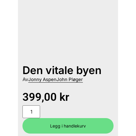
Den vitale byen
Av
Jonny Aspen
John Pløger
399,00
kr
Legg i handlekurv