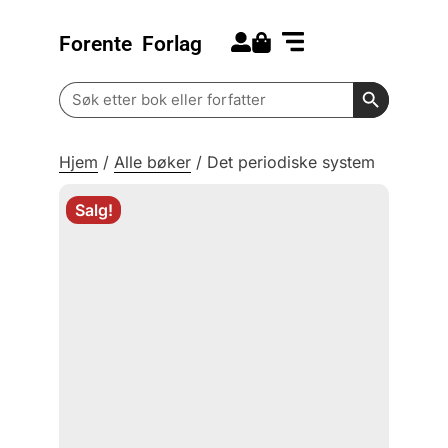
Forente
Forlag
Search for:
Kommende bøker
Barn og ungdom
Search Butt
Search
for:
Hjem
/
Alle bøker
/
Det periodiske system
Salg!