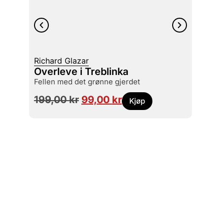
Richard Glazar
Stig M
Overleve i Treblinka
Gjer
fellen med det grønne gjerdet
229
199,00
kr
99,00
kr
Kjøp