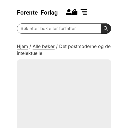
Forente
Forlag
Search for:
Kommende bøker
Barn og ungdom
Search Butt
Search
for:
Hjem
/
Alle bøker
/
Det postmoderne og de
intelektuelle