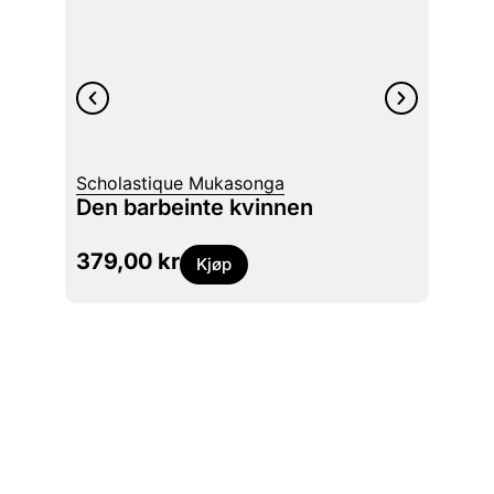
Scholastique Mukasonga
Stig M
Den barbeinte kvinnen
Gjer
379,00
kr
229
Kjøp