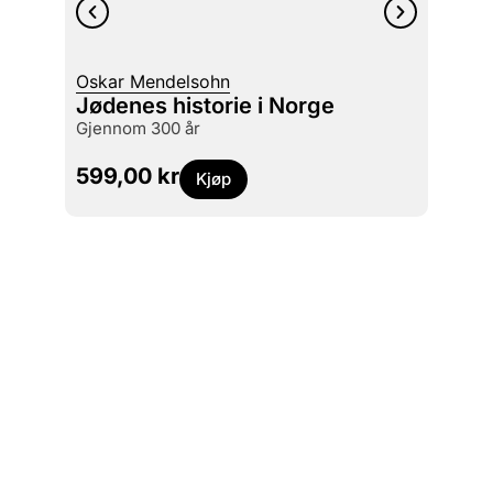
Sverre
Oskar Mendelsohn
Straf
Jødenes historie i Norge
historiske perspektiver på straffeloven av
gjennom 300 år
1902
599,00
kr
349
Kjøp