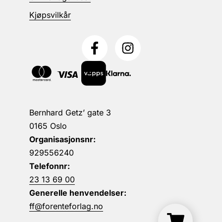
Kjøpsvilkår
Bernhard Getz’ gate 3
0165 Oslo
Organisasjonsnr:
929556240
Telefonnr:
23 13 69 00
Generelle henvendelser:
ff@forenteforlag.no