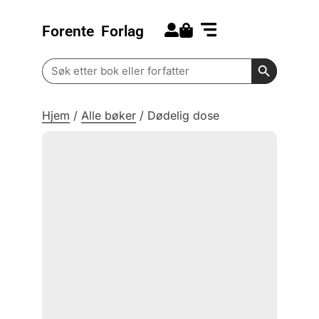
Forente
Forlag
Search for:
Kommende bøker
Barn og ungdom
Search Butt
Search
for:
Hjem
/
Alle bøker
/
Dødelig dose