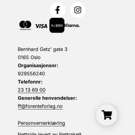
Bernhard Getz’ gate 3
0165 Oslo
Organisasjonsnr:
929556240
Telefonnr:
23 13 69 00
Generelle henvendelser:
ff@forenteforlag.no
Personvernerklæring
Nettside levert av
Nettrakett