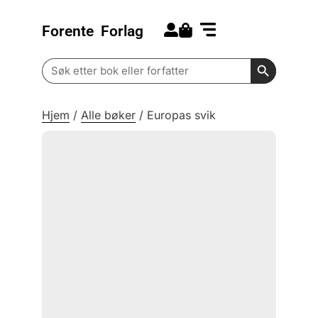
Forente
Forlag
Search for:
Kommende bøker
Barn og ungdom
Search Butt
Search
for:
Hjem
/
Alle bøker
/
Europas svik