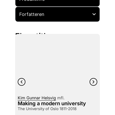
Forfatteren
Flere titler
Kim Gunnar Helsvig
mfl.
Kim Hj
Making a modern university
Vikin
the University of Oslo 1811-2018