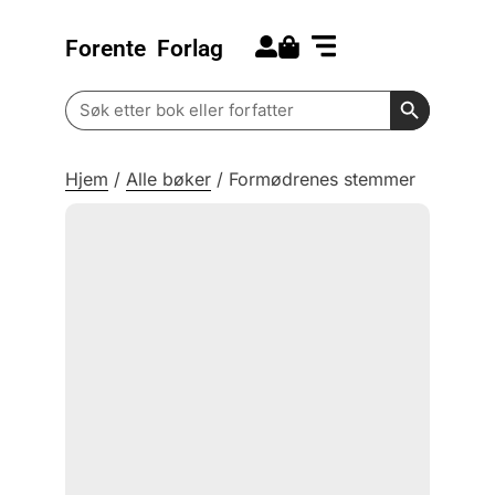
Forente
Forlag
Search for:
Kommende bøker
Barn og ungdom
Search Butt
Search
for:
Hjem
/
Alle bøker
/
Formødrenes stemmer