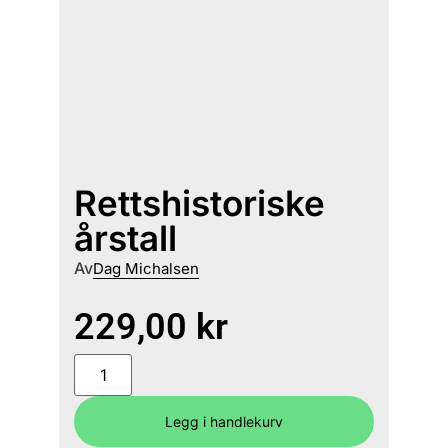
Rettshistoriske
årstall
Av
Dag Michalsen
229,00
kr
Legg i handlekurv