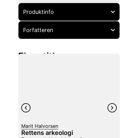
Produktinfo
Forfatteren
Flere titler
Marit Halvorsen
Kim G
Rettens arkeologi
Maki