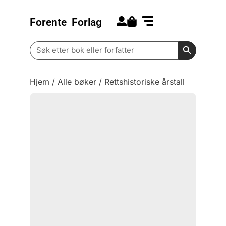
Forente
Forlag
Search for:
Kommende bøker
Barn og ungdom
Search Butt
Search
for:
Hjem
/
Alle bøker
/
Rettshistoriske årstall