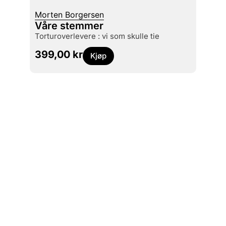
Morten Borgersen
Knut K
Våre stemmer
Arbe
torturoverlevere : vi som skulle tie
histo
399,00
kr
369
Kjøp