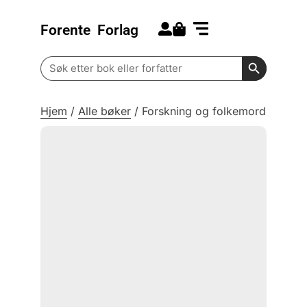
Forente
Forlag
Search for:
Kommende bøker
Barn og ungdom
Search Butt
Search
for:
Hjem
/
Alle bøker
/
Forskning og folkemord