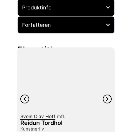
Produktinfo
Forfatteren
Flere titler
Svein Olav Hoff
mfl.
Arve 
Reidun Tordhol
Tor H
kunstnerliv