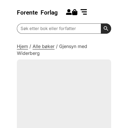
Forente
Forlag
Search for:
Kommende bøker
Barn og ungdom
Search Butt
Search
for:
Hjem
/
Alle bøker
/
Gjensyn med
Widerberg