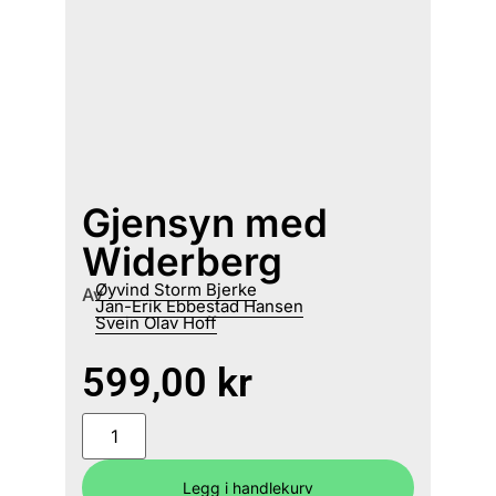
Gjensyn med
Widerberg
Øyvind Storm Bjerke
Av
Jan-Erik Ebbestad Hansen
Svein Olav Hoff
599,00
kr
Legg i handlekurv