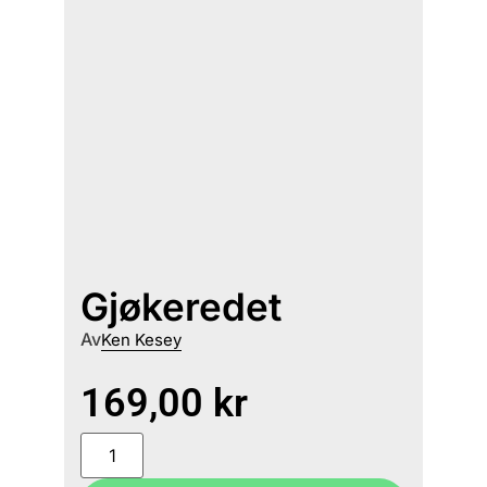
Gjøkeredet
Av
Ken Kesey
169,00
kr