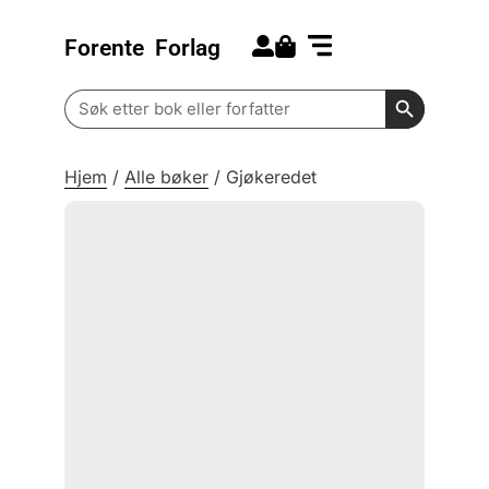
Forente
Forlag
Search for:
Kommende bøker
Barn og ungdom
Search Butt
Search
for:
Hjem
/
Alle bøker
/
Gjøkeredet