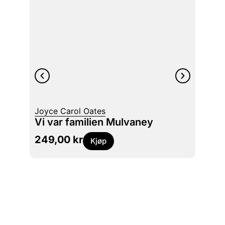
Joyce Carol Oates
Hervé 
Vi var familien Mulvaney
Anom
249,00
kr
229
Kjøp