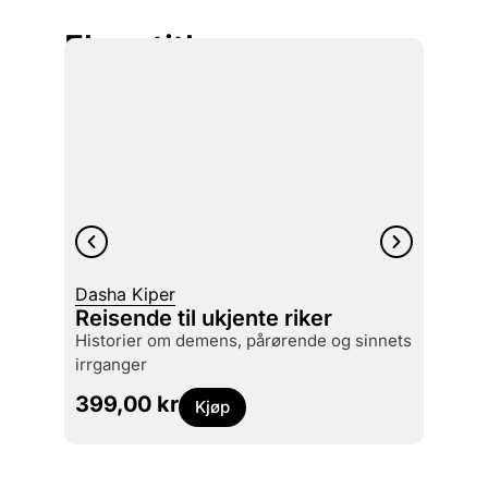
Flere titler
Dasha Kiper
Sarah
Reisende til ukjente riker
Blom
historier om demens, pårørende og sinnets
dyrk 
irrganger
499
399,00
kr
Kjøp