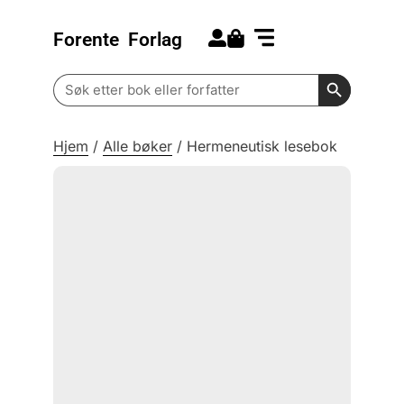
Forente
Forlag
Search for:
Kommende bøker
Barn og ungdom
Search Butt
Search
for:
Hjem
/
Alle bøker
/
Hermeneutisk lesebok