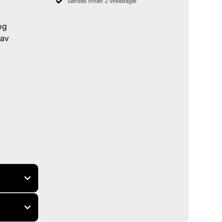
Sendes innen 2 virkedager
og
 av