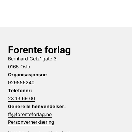
Forente forlag
Bernhard Getz’ gate 3
0165 Oslo
Organisasjonsnr:
929556240
Telefonnr:
23 13 69 00
Generelle henvendelser:
ff@forenteforlag.no
Personvernerklæring