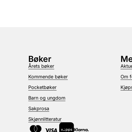
Bøker
Me
Årets bøker
Aktue
Kommende bøker
Om f
Pocketbøker
Kjøps
Barn og ungdom
Sakprosa
Skjønnlitteratur