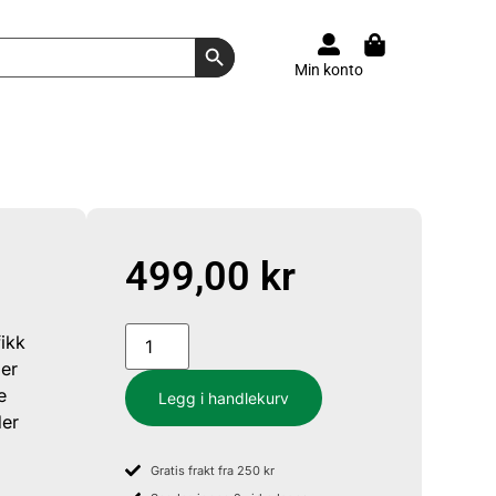
Search Button
Min konto
499,00
kr
fikk
 er
e
Legg i handlekurv
der
Gratis frakt fra 250 kr