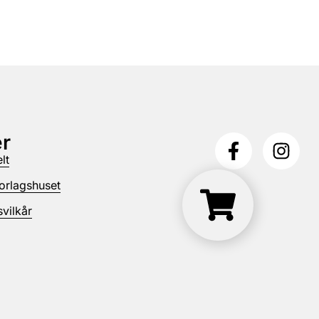
r
lt
orlagshuset
vilkår