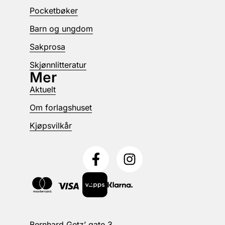
Pocketbøker
Barn og ungdom
Sakprosa
Skjønnlitteratur
Mer
Aktuelt
Om forlagshuset
Kjøpsvilkår
Bernhard Getz’ gate 3