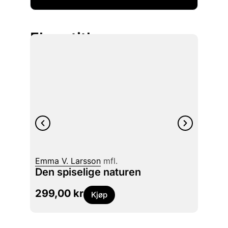
Flere titler
Emma V. Larsson
mfl.
Frida
Den spiselige naturen
Nord
299,00
kr
399
Kjøp