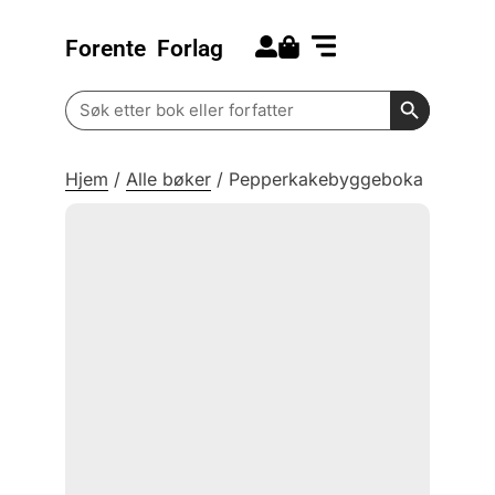
Forente
Forlag
Search for:
Kommende bøker
Barn og ungdom
Search Butt
Search
for:
Hjem
/
Alle bøker
/
Pepperkakebyggeboka