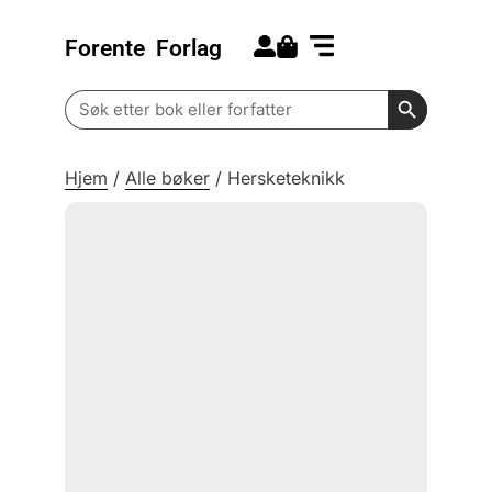
Forente
Forlag
Search for:
Kommende bøker
Barn og ungdom
Search Butt
Search
for:
Hjem
/
Alle bøker
/
Hersketeknikk