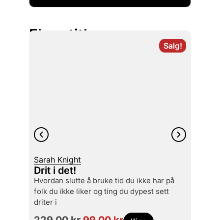
Flere titler
Salg!
Sarah Knight
Malco
Drit i det!
Utbr
hvordan slutte å bruke tid du ikke har på
histo
folk du ikke liker og ting du dypest sett
driter i
229,00
kr
99,00
kr
99,