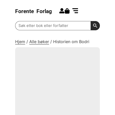
Forente
Forlag
Search for:
Kommende bøker
Barn og ungdom
Search Butt
Search
for:
Hjem
/
Alle bøker
/
Historien om Bodri