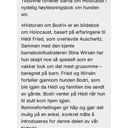
Tidsvitne forteller barna om Holocaust i
nydelig høytlesningsbok om hunden
sin.
«Historien om Bodri» er en bildebok
om Holocaust, basert på erfaringene til
Hédi Fried, som overlevde Auschwitz.
Sammen med den kjente
barnebokillustratøren Stina Wirsén har
hun skapt noe så spesielt som en
vakker bok om det mest grusomme –
beregnet på barn. Fried og Wirsén
forteller gjennom hunden Bodri, som
ble igjen da Hédi og familien ble sendt
av gårde. Bodri venter på Hédi når hun
til slutt kom hjem igjen.
Rammefortellingen gir håp og gjør det
mulig på en enkel, konkret måte å
introduseres for denne delen av vår