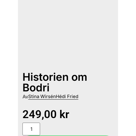
Historien om
Bodri
Av
Stina Wirsén
Hédi Fried
249,00
kr