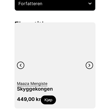
Forfatteren
Flere titler
Jón K
Maaza Mengiste
Hjert
Skyggekongen
dikt :
449,00
kr
349
Kjøp