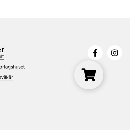
r
lt
orlagshuset
vilkår