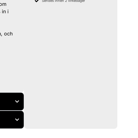
Sendes innen 2 virkedager
nom
in i
n, och