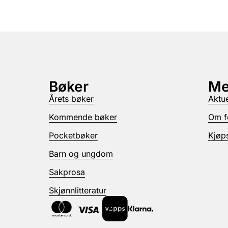
Bøker
Me
Årets bøker
Aktue
Kommende bøker
Om f
Pocketbøker
Kjøps
Barn og ungdom
Sakprosa
Skjønnlitteratur