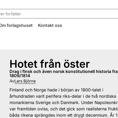
Om forlagshuset
Kontakt oss
Hotet från öster
drag i finsk och även norsk konstitutionell historia fram till
1809/1814
Av
Lars Björne
Finland och Norge hade i början av 1800-talet i
århundraden varit perifera riks-delar i de två nordiska
monarkierna Sverige och Danmark. Under Napoleonkr
var framtiden oviss, och det gick som realisterna fruk
båda rikena sprängdes inom ett drygt decennium. År 