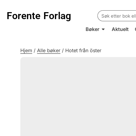
Search
Forente
Forlag
for:
Bøker
Aktuelt
Hjem
/
Alle bøker
/
Hotet från öster