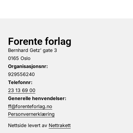
Forente forlag
Bernhard Getz’ gate 3
0165 Oslo
Organisasjonsnr:
929556240
Telefonnr:
23 13 69 00
Generelle henvendelser:
ff@forenteforlag.no
Personvernerklæring
Nettside levert av
Nettrakett