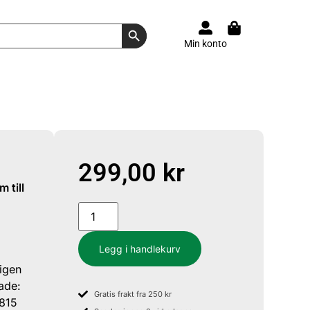
Search Button
Min konto
299,00
kr
Legg i handlekurv
igen
tade:
Gratis frakt fra 250 kr
1815