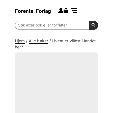
Forente
Forlag
Search for:
Kommende bøker
Barn og ungdom
Search Butt
Search
for:
Hjem
/
Alle bøker
/
Hvem er villest i landet
her?