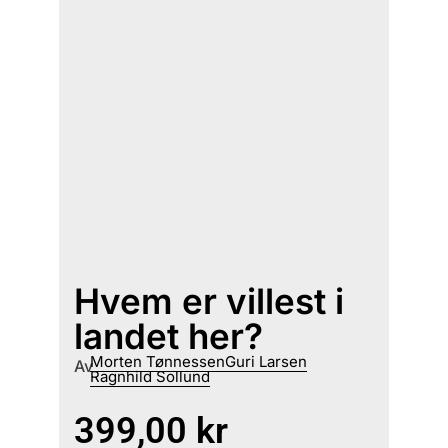
Hvem er villest i
landet her?
Morten Tønnessen
Guri Larsen
Av
Ragnhild Sollund
399,00
kr