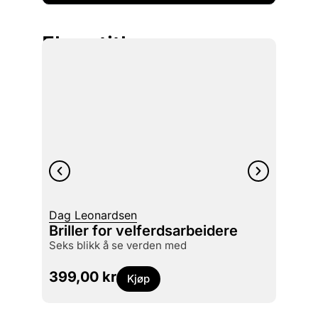
Flere titler
Luke 
Dag Leonardsen
Skyg
Briller for velferdsarbeidere
mord, kaos og Russlands manipulering av
seks blikk å se verden med
Vesten
399,00
kr
399
Kjøp