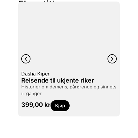
Flere titler
Dasha Kiper
Reisende til ukjente riker
Schol
historier om demens, pårørende og sinnets
Den 
irrganger
379
399,00
kr
Kjøp