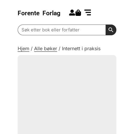
Forente
Forlag
Search for:
Kommende bøker
Barn og ungdom
Search Butt
Search
for:
Hjem
/
Alle bøker
/
Internett i praksis