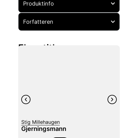
Produktinfo
Forfatteren
Flere titler
Stig Millehaugen
Lars S
Gjerningsmann
Wide