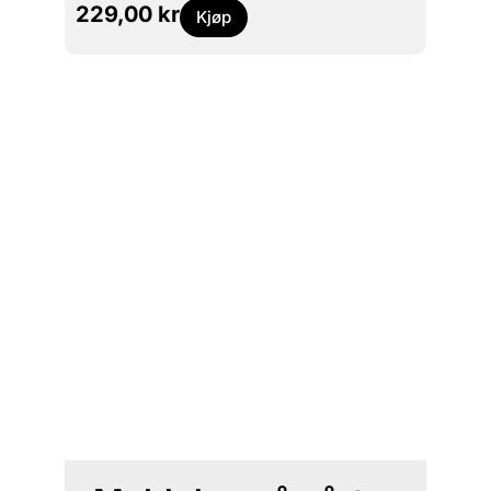
229,00
kr
499
Kjøp