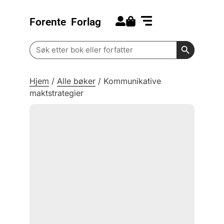
Forente
Forlag
Search for:
Kommende bøker
Barn og ungdom
Search Butt
Search
for:
Hjem
/
Alle bøker
/
Kommunikative
maktstrategier