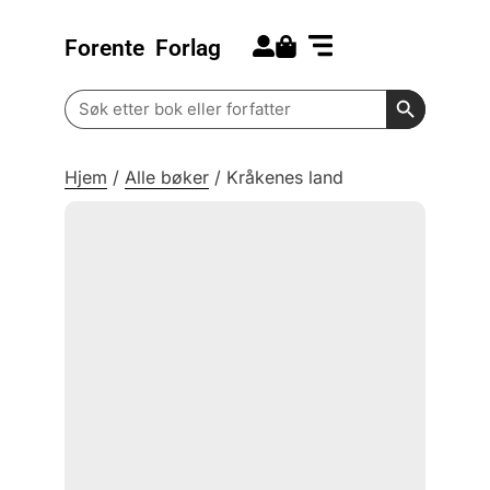
Forente
Forlag
Search for:
Kommende bøker
Barn og ungdom
Search Butt
Search
for:
Hjem
/
Alle bøker
/
Kråkenes land