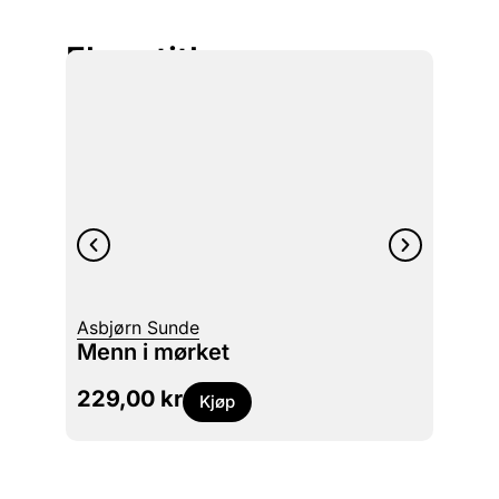
Flere titler
Jan Er
Asbjørn Sunde
Mørk
Menn i mørket
en gre
229,00
kr
229
Kjøp