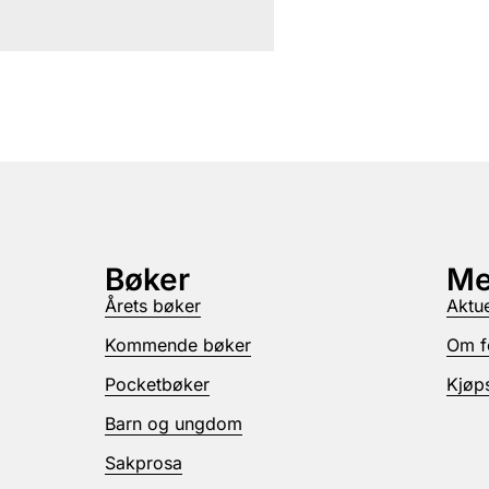
Bøker
Me
Årets bøker
Aktue
Kommende bøker
Om f
Pocketbøker
Kjøps
Barn og ungdom
Sakprosa