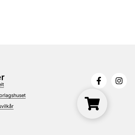
r
lt
orlagshuset
vilkår