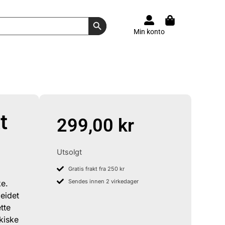
Search Button
Min konto
t
299,00
kr
Utsolgt
Gratis frakt fra 250 kr
Sendes innen 2 virkedager
ke.
beidet
tte
kiske