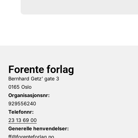
Forente forlag
Bernhard Getz’ gate 3
0165 Oslo
Organisasjonsnr:
929556240
Telefonnr:
23 13 69 00
Generelle henvendelser:
ff@forenteforlag.no