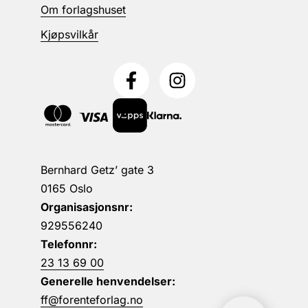
Om forlagshuset
Kjøpsvilkår
Bernhard Getz’ gate 3
0165 Oslo
Organisasjonsnr:
929556240
Telefonnr:
23 13 69 00
Generelle henvendelser:
ff@forenteforlag.no