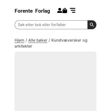
Forente
Forlag
Search for:
Kommende bøker
Barn og ungdom
Search Butt
Search
for:
Hjem
/
Alle bøker
/
Kunstvæversker og
arkitekter