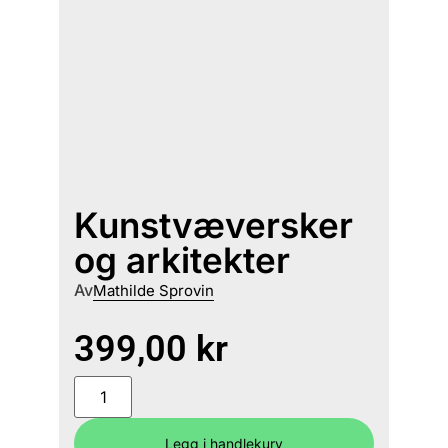
Kunstvæversker
og arkitekter
Av
Mathilde Sprovin
399,00
kr
Legg i handlekurv