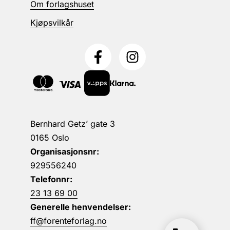
Om forlagshuset
Kjøpsvilkår
Bernhard Getz’ gate 3
0165 Oslo
Organisasjonsnr:
929556240
Telefonnr:
23 13 69 00
Generelle henvendelser:
ff@forenteforlag.no