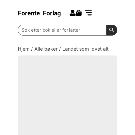
Forente
Forlag
Search for:
Kommende bøker
Barn og ungdom
Search Butt
Search
for:
Hjem
/
Alle bøker
/
Landet som lovet alt