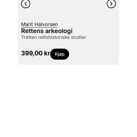
Marit Halvorsen
Øyste
Rettens arkeologi
Jakte
tretten rettshistoriske studier
229
399,00
kr
Kjøp