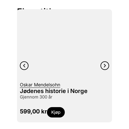
Flere titler
Oskar Mendelsohn
Lotte
Jødenes historie i Norge
Arke
gjennom 300 år
kort fo
599,00
kr
299
Kjøp