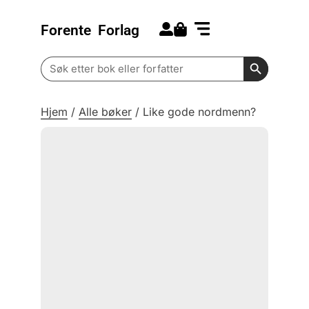
Forente
Forlag
Search for:
Kommende bøker
Barn og ungdom
Search Butt
Search
for:
Hjem
/
Alle bøker
/
Like gode nordmenn?