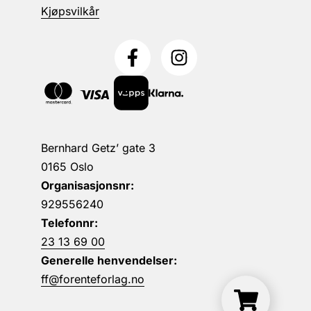
Kjøpsvilkår
Bernhard Getz’ gate 3
0165 Oslo
Organisasjonsnr:
929556240
Telefonnr:
23 13 69 00
Generelle henvendelser:
ff@forenteforlag.no