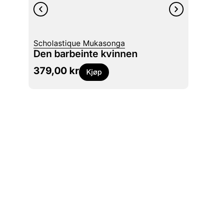
Scholastique Mukasonga
Joyce
Den barbeinte kvinnen
Vi v
379,00
kr
249
Kjøp