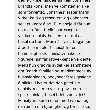
den styrtrike handelsmannen Johannes
Brandts kone. Men velkomsten er ikke
som forventet: Johannes’ søster Marin
virker kald og reservert, og Johannes
selv er knapt å se. Til gjengjeld får hun
en overdådig bryllupspresang: et
vakkert miniatyrhus, en tro kopi av
huset de bor i. Men når Nella begynner
å bestille møbler til huset fra en
hemmelighetsfull miniatyrmaker, er
figurene hun får urovekkende velkjente.
Mens hun gradvis avdekker sannhetene
om Brandt-familien og medlemmene av
husholdningen, begynner faresignalene
å blinke. Hva er det den gåtefulle
miniatyrmakeren vet, og hvilken rolle
spiller miniatyrhuset i det som skjer?
Miniatyrmakeren er en medrivende og
rik roman om kjærlighet og forstillelse,