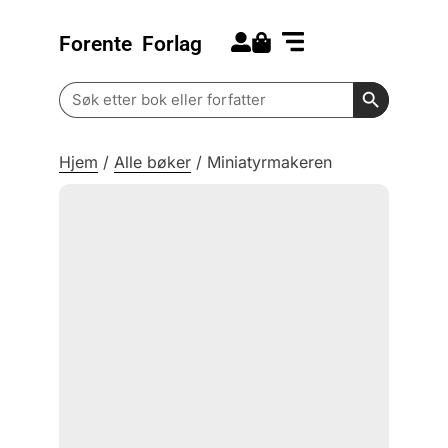
Forente
Forlag
Search for:
Kommende bøker
Barn og ungdom
Search Butt
Search
for:
Hjem
/
Alle bøker
/
Miniatyrmakeren