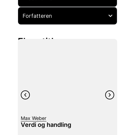
Forfatteren
Flere titler
Helge
Max Weber
I Sok
Verdi og handling
filoso