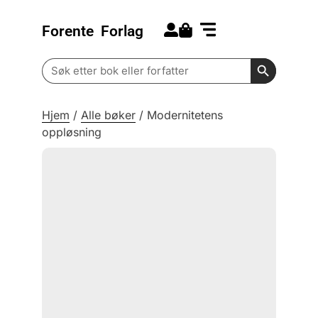
Forente
Forlag
Search for:
Kommende bøker
Barn og ungdom
Search Butt
Search
for:
Hjem
/
Alle bøker
/
Modernitetens
oppløsning