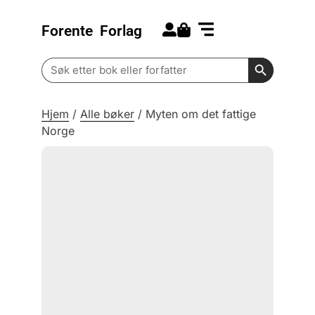
Forente
Forlag
Search for:
Kommende bøker
Barn og ungdom
Search Butt
Search
for:
Hjem
/
Alle bøker
/
Myten om det fattige
Norge