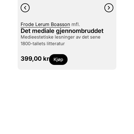
Frode Lerum Boasson
mfl.
Eirik 
Det mediale gjennombruddet
Kilde
medieestetiske lesninger av det sene
forfa
1800-tallets litteratur
399,00
kr
269
Kjøp