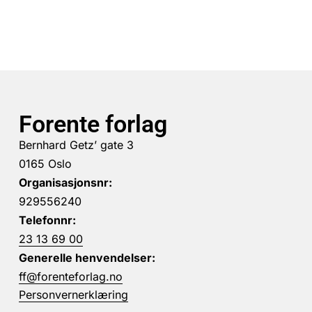
Forente forlag
Bernhard Getz’ gate 3
0165 Oslo
Organisasjonsnr:
929556240
Telefonnr:
23 13 69 00
Generelle henvendelser:
ff@forenteforlag.no
Personvernerklæring