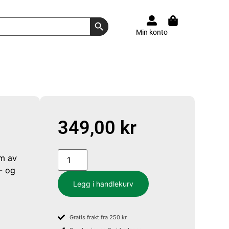
Search Button
Min konto
349,00
kr
rm av
ø- og
Legg i handlekurv
Gratis frakt fra 250 kr