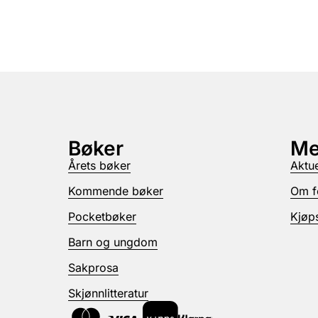
Bøker
Me
Årets bøker
Aktue
Kommende bøker
Om f
Pocketbøker
Kjøps
Barn og ungdom
Sakprosa
Skjønnlitteratur