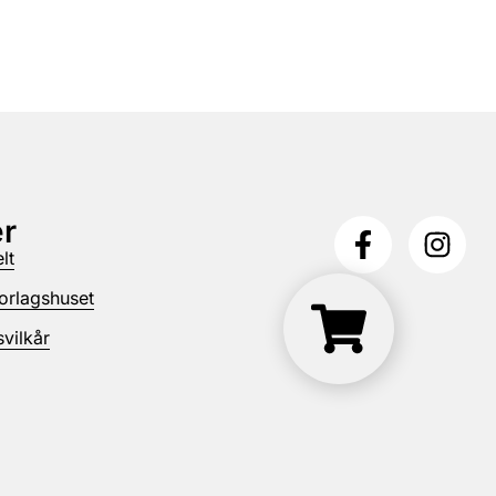
r
lt
orlagshuset
vilkår