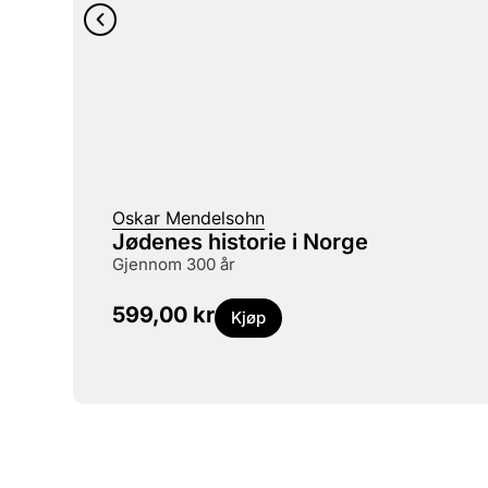
Oskar Mendelsohn
Jødenes historie i Norge
gjennom 300 år
599,00
kr
Kjøp