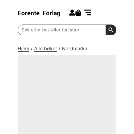
Forente
Forlag
Search for:
Kommende bøker
Barn og ungdom
Search Butt
Search
for:
Hjem
/
Alle bøker
/
Nordmarka