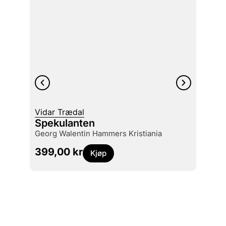
Vidar Trædal
Espen
Spekulanten
Oslo
Georg Walentin Hammers Kristiania
en ku
399,00
kr
399
Kjøp