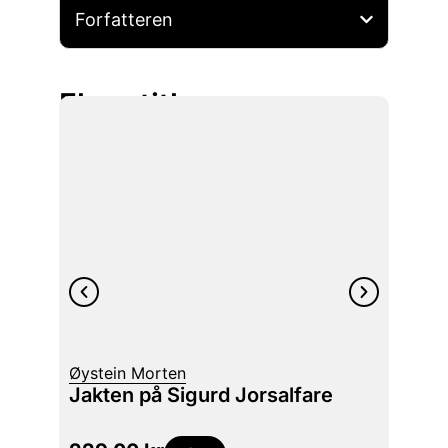
Forfatteren
Flere titler
Nora 
The l
Øystein Morten
the a
Jakten på Sigurd Jorsalfare
Marti