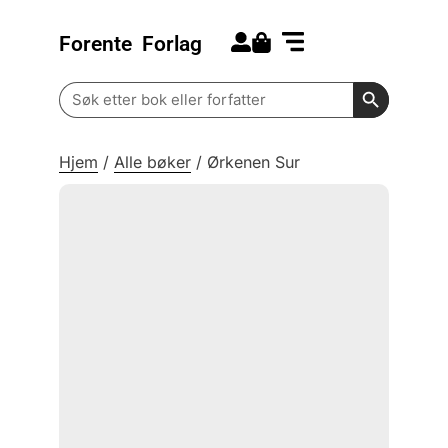
Forente
Forlag
Search for:
Kommende bøker
Barn og ungdom
Search Butt
Search
for:
Hjem
/
Alle bøker
/
Ørkenen Sur