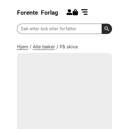
Forente
Forlag
Search for:
Kommende bøker
Barn og ungdom
Search Butt
Search
for:
Hjem
/
Alle bøker
/
På skiva