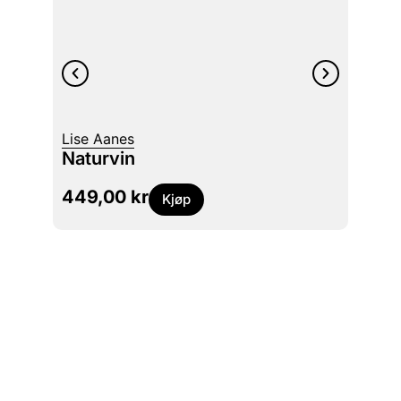
Helle 
Lise Aanes
Litt a
Naturvin
små re
449,00
kr
449
Kjøp