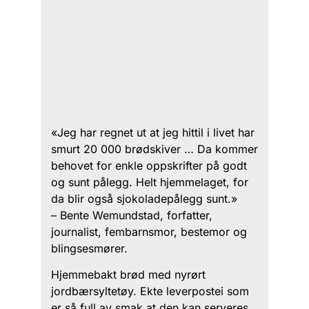
«Jeg har regnet ut at jeg hittil i livet har
smurt 20 000 brødskiver … Da kommer
behovet for enkle oppskrifter på godt
og sunt pålegg. Helt hjemmelaget, for
da blir også sjokoladepålegg sunt.»
– Bente Wemundstad, forfatter,
journalist, fembarnsmor, bestemor og
blingsesmører.
Hjemmebakt brød med nyrørt
jordbærsyltetøy. Ekte leverpostei som
er så full av smak at den kan serveres