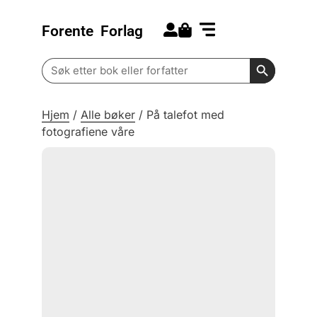
Forente
Forlag
Search for:
Kommende bøker
Barn og ungdom
Search Butt
Search
for:
Hjem
/
Alle bøker
/
På talefot med
fotografiene våre