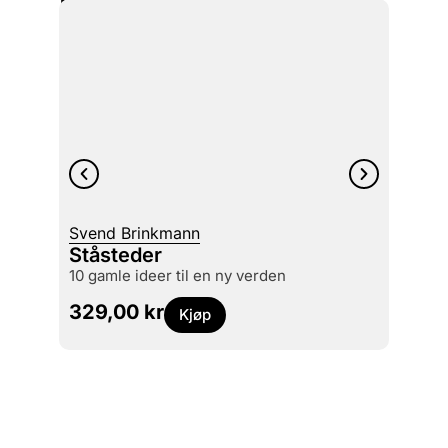
Flere titler
Svend Brinkmann
Hanna
Ståsteder
Vita 
10 gamle ideer til en ny verden
det v
329,00
kr
369
Kjøp