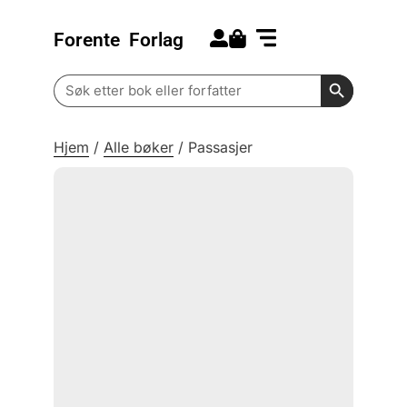
Forente
Forlag
Search for:
Kommende bøker
Barn og ungdom
Search Butt
Search
for:
Hjem
/
Alle bøker
/
Passasjer