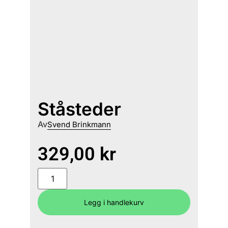
Ståsteder
Av
Svend Brinkmann
329,00
kr
Legg i handlekurv