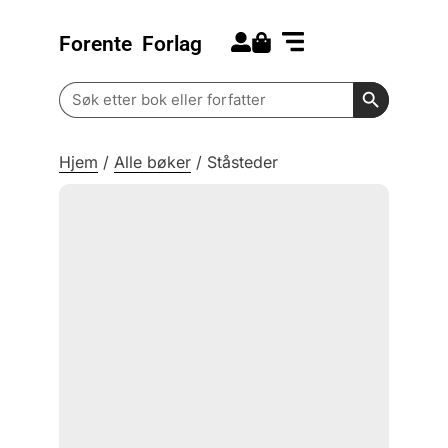
Forente
Forlag
Search for:
Kommende bøker
Barn og ungdom
Search Butt
Search
for:
Hjem
/
Alle bøker
/
Ståsteder