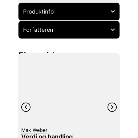
Produktinfo
Forfatteren
Flere titler
Max Weber
Rune 
Verdi og handling
Elst