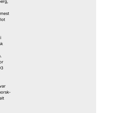
berg,
 mest
lot
i
sk
.
or
93
var
norsk-
elt