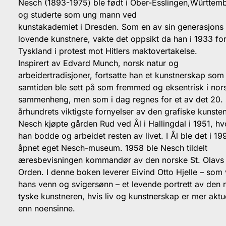
Nesch (1893-1975) ble født i Ober-Esslingen,Württem
og studerte som ung mann ved
kunstakademiet i Dresden. Som en av sin generasjons
lovende kunstnere, vakte det oppsikt da han i 1933 for
Tyskland i protest mot Hitlers maktovertakelse.
Inspirert av Edvard Munch, norsk natur og
arbeidertradisjoner, fortsatte han et kunstnerskap som 
samtiden ble sett på som fremmed og eksentrisk i nor
sammenheng, men som i dag regnes for et av det 20.
århundrets viktigste fornyelser av den grafiske kunsten
Nesch kjøpte gården Rud ved Ål i Hallingdal i 1951, hv
han bodde og arbeidet resten av livet. I Ål ble det i 19
åpnet eget Nesch-museum. 1958 ble Nesch tildelt
æresbevisningen kommandør av den norske St. Olavs
Orden. I denne boken leverer Eivind Otto Hjelle – som 
hans venn og svigersønn – et levende portrett av den 
tyske kunstneren, hvis liv og kunstnerskap er mer aktu
enn noensinne.