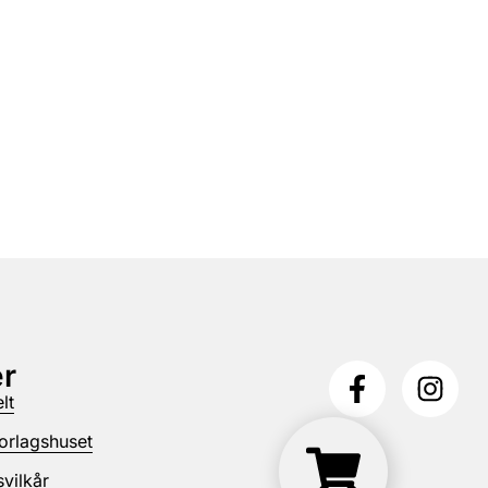
r
lt
orlagshuset
vilkår