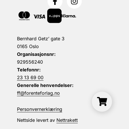
Bernhard Getz’ gate 3
0165 Oslo
Organisasjonsnr:
929556240
Telefonnr:
23 13 69 00
Generelle henvendelser:
ff@forenteforlag.no
Personvernerklæring
Nettside levert av
Nettrakett