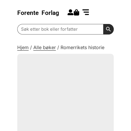
Forente
Forlag
Search for:
Kommende bøker
Barn og ungdom
Search Butt
Search
for:
Hjem
/
Alle bøker
/
Romerrikets historie