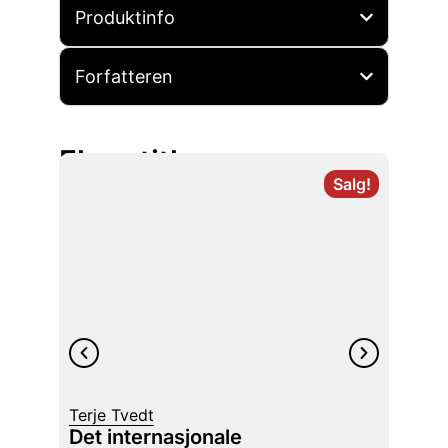
Produktinfo
Forfatteren
Flere titler
Salg!
Terje Tvedt
Kim G
Det internasjonale
Maki