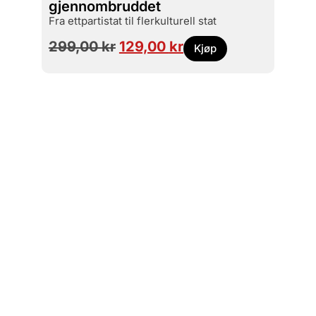
gjennombruddet
the U
fra ettpartistat til flerkulturell stat
299,00
kr
129,00
kr
399
Kjøp