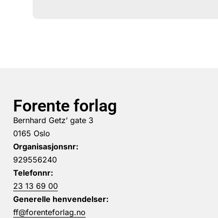
Forente forlag
Bernhard Getz’ gate 3
0165 Oslo
Organisasjonsnr:
929556240
Telefonnr:
23 13 69 00
Generelle henvendelser:
ff@forenteforlag.no