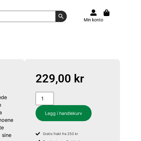
Search Button
Min konto
229,00
kr
ede
m
a
Legg i handlekurv
imoene
te
Gratis frakt fra 250 kr
 sine