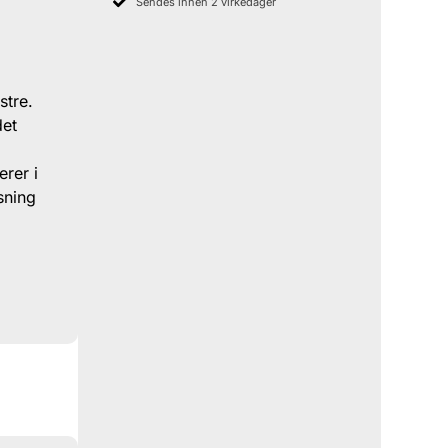
Sendes innen 2 virkedager
stre.
det
erer i
sning
.