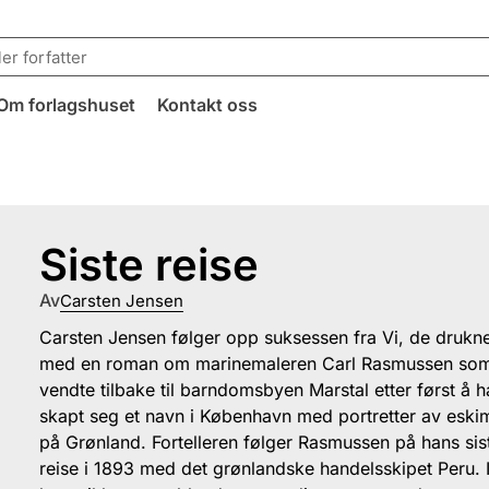
Om forlagshuset
Kontakt oss
Siste reise
Av
Carsten Jensen
Carsten Jensen følger opp suksessen fra Vi, de drukn
med en roman om marinemaleren Carl Rasmussen so
vendte tilbake til barndomsbyen Marstal etter først å h
skapt seg et navn i København med portretter av esk
på Grønland. Fortelleren følger Rasmussen på hans sis
reise i 1893 med det grønlandske handelsskipet Peru. I