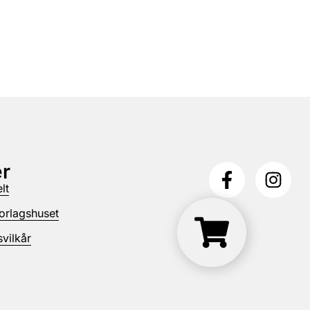
r
lt
orlagshuset
vilkår