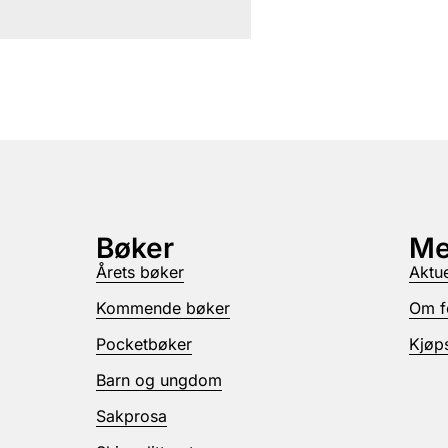
Bøker
Me
Årets bøker
Aktue
Kommende bøker
Om f
Pocketbøker
Kjøps
Barn og ungdom
Sakprosa