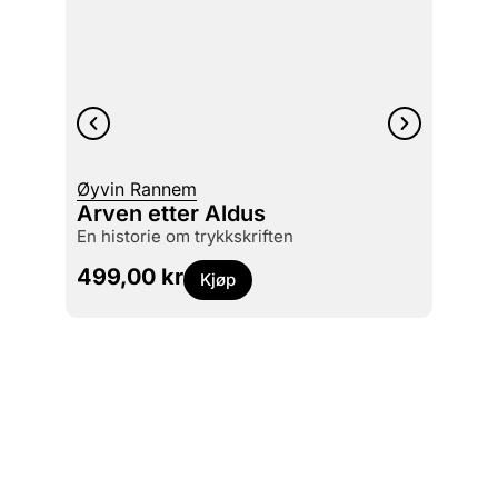
Øyvin Rannem
Holge
Arven etter Aldus
Ørnu
en historie om trykkskriften
maleri
499,00
kr
449
Kjøp