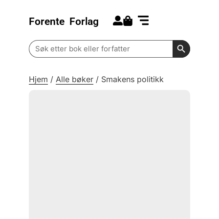
Forente
Forlag
Search for:
Kommende bøker
Barn og ungdom
Search Butt
Search
for:
Hjem
/
Alle bøker
/
Smakens politikk