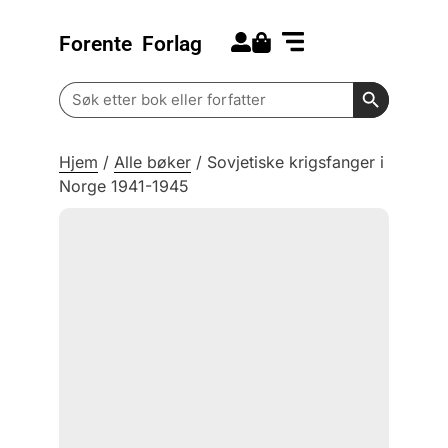
Forente
Forlag
Search for:
Kommende bøker
Barn og ungdom
Search Butt
Search
for:
Hjem
/
Alle bøker
/
Sovjetiske krigsfanger i
Norge 1941-1945