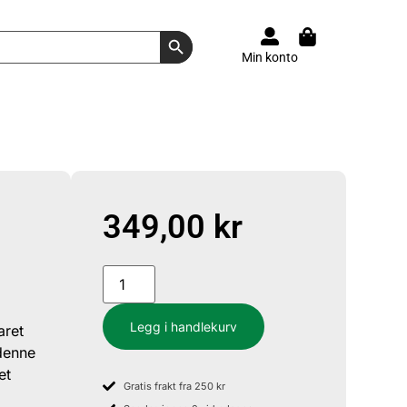
Search Button
Min konto
349,00
kr
Legg i handlekurv
aret
denne
et
Gratis frakt fra 250 kr
å