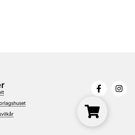
r
lt
orlagshuset
vilkår