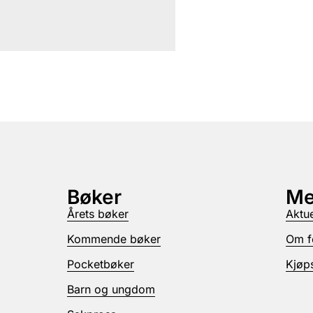
Bøker
Me
Årets bøker
Aktue
Kommende bøker
Om f
Pocketbøker
Kjøps
Barn og ungdom