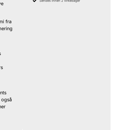
Sendes innen 2 virkedager
ve
mi fra
mering
s
rs
nts
, også
her