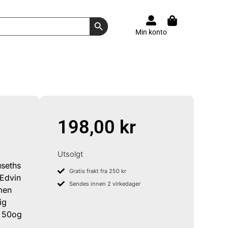
Search Button
Min konto
198,00
kr
Utsolgt
useths
Gratis frakt fra 250 kr
 Edvin
Sendes innen 2 virkedager
men
ig
i 50og