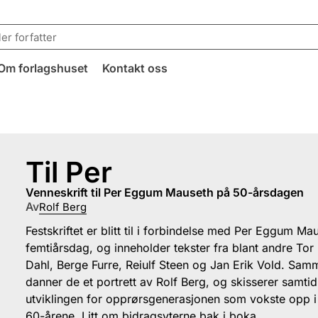
Om forlagshuset
Kontakt oss
Til Per
venneskrift til Per Eggum Mauseth på 50-årsdagen
Av
Rolf Berg
Festskriftet er blitt til i forbindelse med Per Eggum Ma
femtiårsdag, og inneholder tekster fra blant andre Tor
Dahl, Berge Furre, Reiulf Steen og Jan Erik Vold. Sam
danner de et portrett av Rolf Berg, og skisserer samtid
utviklingen for opprørsgenerasjonen som vokste opp 
60-årene. Litt om bidragsyterne bak i boka.