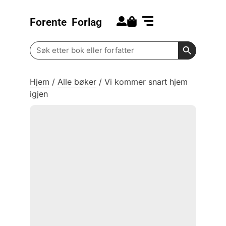
Forente
Forlag
Search for:
Kommende bøker
Barn og ungdom
Search Butt
Search
for:
Hjem
/
Alle bøker
/
Vi kommer snart hjem
igjen