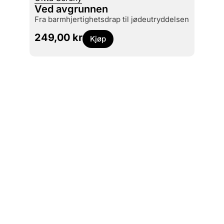
Asbjø
Ved avgrunnen
Menn
fra barmhjertighetsdrap til jødeutryddelsen
229
249,00
kr
Kjøp