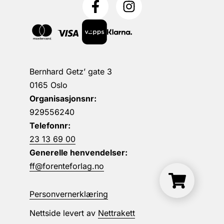
Bernhard Getz’ gate 3
0165 Oslo
Organisasjonsnr:
929556240
Telefonnr:
23 13 69 00
Generelle henvendelser:
ff@forenteforlag.no
Personvernerklæring
Nettside levert av
Nettrakett