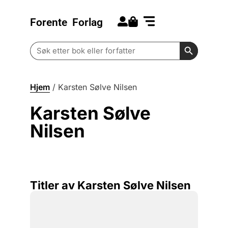
Forente
Forlag
Search for:
Kommende bøker
Barn og ungdom
Search Butt
Search
for:
Hjem
/
Karsten Sølve Nilsen
Karsten Sølve
Nilsen
Titler av Karsten Sølve Nilsen