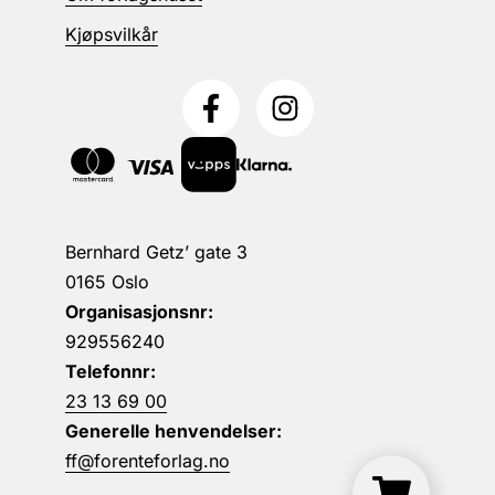
Kjøpsvilkår
Bernhard Getz’ gate 3
0165 Oslo
Organisasjonsnr:
929556240
Telefonnr:
23 13 69 00
Generelle henvendelser:
ff@forenteforlag.no