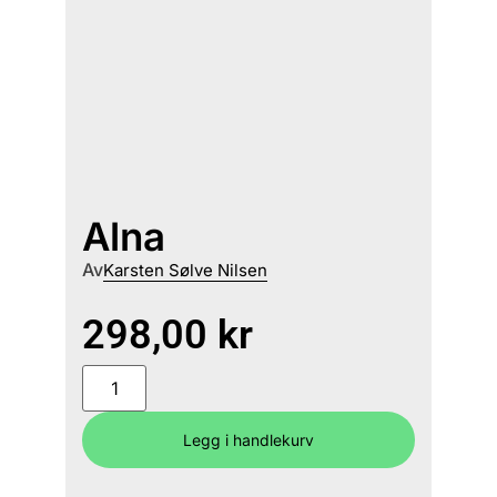
Alna
Av
Karsten Sølve Nilsen
298,00
kr
Legg i handlekurv