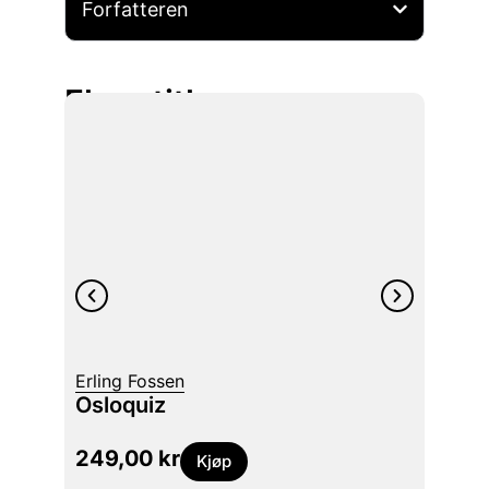
Forfatteren
Flere titler
Leif G
Erling Fossen
Gatel
Osloquiz
III : 1
249,00
kr
349
Kjøp