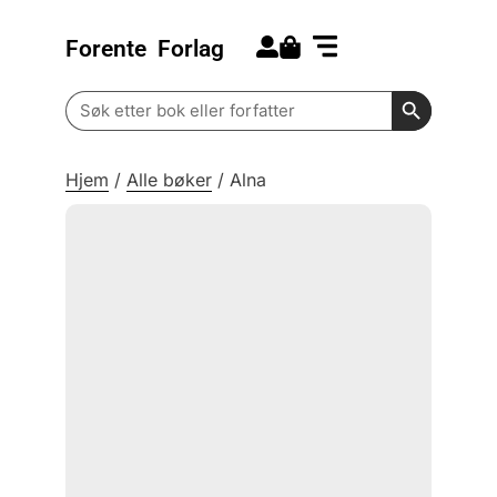
Forente
Forlag
Search for:
Kommende bøker
Barn og ungdom
Search Butt
Search
for:
Hjem
/
Alle bøker
/
Alna