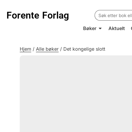
Search
Forente
Forlag
for:
Bøker
Aktuelt
Hjem
/
Alle bøker
/
Det kongelige slott