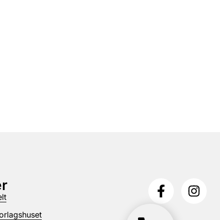
r
lt
orlagshuset