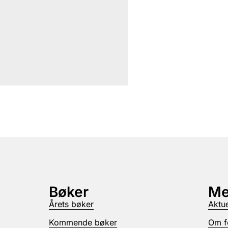
Bøker
Me
Årets bøker
Aktue
Kommende bøker
Om f