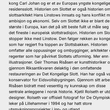
kong Carl Johan og er et av Europas yngste kongelig
residensslott. Historien om Slottet er også historien o
slottsarkitekt Hans Linstows innsats og hans konflikt 
ambisjon og økonomi. Selv om Slottet ikke er blant de
største i Europa, kan det på sitt beste fullt ut måle se
det fineste i europeisk slottstradisjon. Historien om Slo
stopper ikke med Linstow. Den følger rekken av kong
som har regjert fra toppen av Slottsbakken. Historien
omfatter alle oppussinger og ombygginger, arkitekter
regenter som har påvirket Slottets utforming. Mer enn
illustrasjoner. Geir Thomas Risåsen er kunsthistoriker 
gjennom Riksantikvaren delaktig i den omfattende
restaureringen av Det Kongelige Slott. Han har også v
konservator for Eidsvollsbygningen. Gjennom sitt arbe
Risåsen bidratt med vesentlig ny kunnskap om disse
sentrale anleggene i norsk historie. Kjetil Rolseth er ut
designer. Rolseth var offisiell fotograf for De Olympis
leker på Lillehammer i 1994 og har hatt store
utsmykningsprosjekter i inn- og utland.