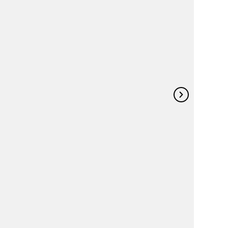
Vid
Sp
Ge