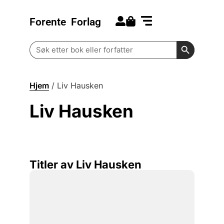
Forente
Forlag
Search for:
Kommende bøker
Barn og ungdom
Search Butt
Search
for:
Hjem
/
Liv Hausken
Liv Hausken
Titler av Liv Hausken