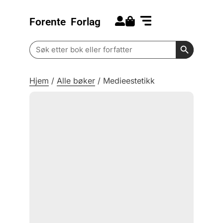
Forente
Forlag
Search for:
Kommende bøker
Barn og ungdom
Search Butt
Search
for:
Hjem
/
Alle bøker
/
Medieestetikk