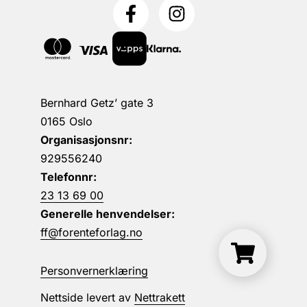
Bernhard Getz’ gate 3
0165 Oslo
Organisasjonsnr:
929556240
Telefonnr:
23 13 69 00
Generelle henvendelser:
ff@forenteforlag.no
Personvernerklæring
Nettside levert av
Nettrakett