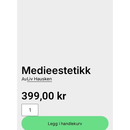
Medieestetikk
Av
Liv Hausken
399,00
kr
Legg i handlekurv