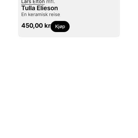
Lars Elton
mfl.
Amalie
Tulla Elieson
Phot
en keramisk reise
499
450,00
kr
Kjøp