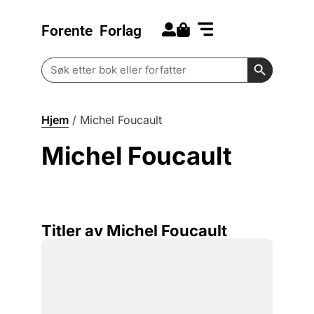
Forente
Forlag
Search for:
Kommende bøker
Barn og ungdom
Search Butt
Search
for:
Hjem
/
Michel Foucault
Michel Foucault
Titler av Michel Foucault