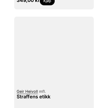
349,00
kr
Kjøp
Geir Heivoll
mfl.
Straffens etikk