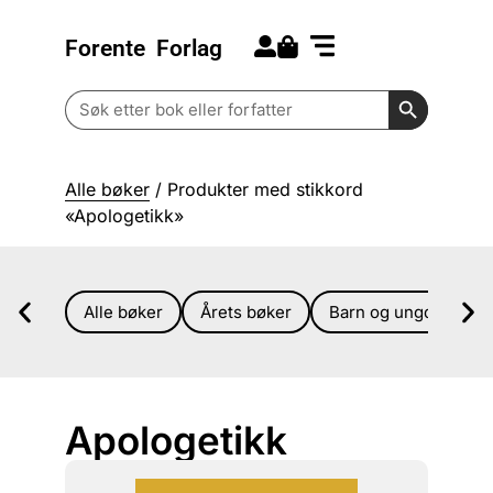
Forente
Forlag
Search for:
Kommende bøker
Barn og ungdom
Search Butt
Search
for:
Alle bøker
/ Produkter med stikkord
«Apologetikk»
Alle bøker
Årets bøker
Barn og ungdom
Apologetikk