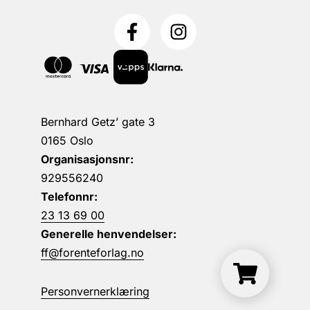
Bernhard Getz’ gate 3
0165 Oslo
Organisasjonsnr:
929556240
Telefonnr:
23 13 69 00
Generelle henvendelser:
ff@forenteforlag.no
Personvernerklæring