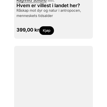
Ragnhild Sollund
mfl.
Hvem er villest i landet her?
råskap mot dyr og natur i antropocen,
menneskets tidsalder
399,00
kr
Kjøp